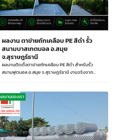
ผลงาน ตาข่ายถักเคลือบ PE สีดำ รั้ว
สนามบาสเกตบอล อ.สมุย
จ.สุราษฎร์ธานี
ผลงานติดตั้งตาข่ายถักเคลือบ PE สีดำ สำหรับรั้ว
สนามฟุตบอล อ.สมุย จ.สุราษฎร์ธานี งานจริงจาก
โรงงาน ผลิตตามขนาด แข็งแรง ทนแดด ทนฝน เหมาะ
กับสนามกีฬาและพื้นที่กลางแจ้ง
ผลงานของเรา