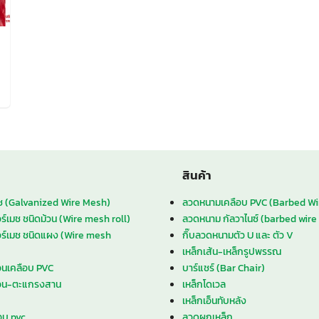
สินค้า
เมช (Galvanized Wire Mesh)
ลวดหนามเคลือบ PVC (Barbed Wi
ร์เมช ชนิดม้วน (Wire mesh roll)
ลวดหนาม กัลวาไนซ์ (barbed wire
วร์เมช ชนิดแผง (Wire mesh
กิ๊บลวดหนามตัว U และ ตัว V
เหล็กเส้น-เหล็กรูปพรรณ
นเคลือบ PVC
บาร์แชร์ (Bar Chair)
อน-ตะแกรงสาน
เหล็กโดเวล
เหล็กเอ็นทับหลัง
อบ pvc
ลวดผูกเหล็ก