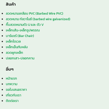
สินค้า
ลวดหนามเคลือบ PVC (Barbed Wire PVC)
ลวดหนาม กัลวาไนซ์ (barbed wire galvanized)
กิ๊บลวดหนามตัว U และ ตัว V
เหล็กเส้น-เหล็กรูปพรรณ
บาร์แชร์ (Bar Chair)
เหล็กโดเวล
เหล็กเอ็นทับหลัง
ลวดผูกเหล็ก
ปลอกเสา-ปลอกคาน
อื่นๆ
หน้าแรก
บทความ
ขอใบเสนอราคา
เกี่ยวกับเรา
ติดต่อเรา