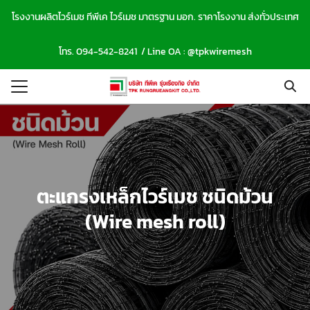
Skip
โรงงานผลิตไวร์เมช ทีพีเค ไวร์เมช มาตรฐาน มอก. ราคาโรงงาน ส่งทั่วประเทศ
to
Search
content
โทร.
094-542-8241
/ Line OA :
@tpkwiremesh
for:
รก
าของเรา
าม/ผลงาน
์โหลดแคตตาล็อก
ตะแกรงเหล็กไวร์เมช ชนิดม้วน
กับเรา
(Wire mesh roll)
อเรา