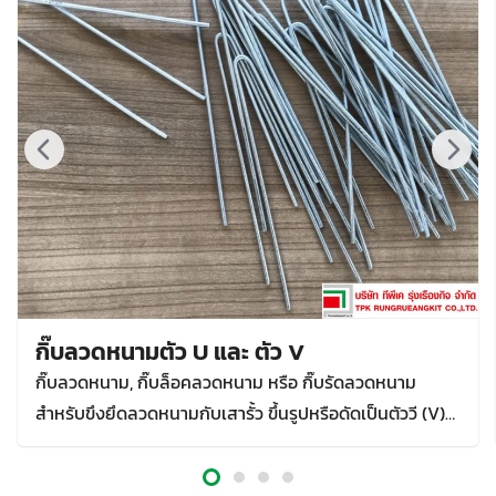
กิ๊บลวดหนามตัว U และ ตัว V
กิ๊บลวดหนาม, กิ๊บล็อคลวดหนาม หรือ กิ๊บรัดลวดหนาม
สำหรับขึงยึดลวดหนามกับเสารั้ว ขึ้นรูปหรือดัดเป็นตัววี (V)
หรือตัวยู (U)