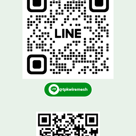
@tpkwiremesh