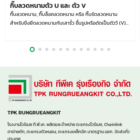
กิ๊บลวดหนามตัว U และ ตัว V
กิ๊บลวดหนาม, กิ๊บล็อคลวดหนาม หรือ กิ๊บรัดลวดหนาม
สำหรับขึงยึดลวดหนามกับเสารั้ว ขึ้นรูปหรือดัดเป็นตัววี (V)
หรือตัวยู (U)
TPK RUNGRUEANGKIT
โรงงานไวร์เมช ที.พี.เค. ผลิตและจำหน่าย ตะแกรงไวร์เมช, Chainlink
ตาข่ายถัก, ตะแกรงตัวหนอน, ตะแกรงเหล็กฉีก มาตรฐาน มอก. จัดส่งทั่ว
ประเทศ