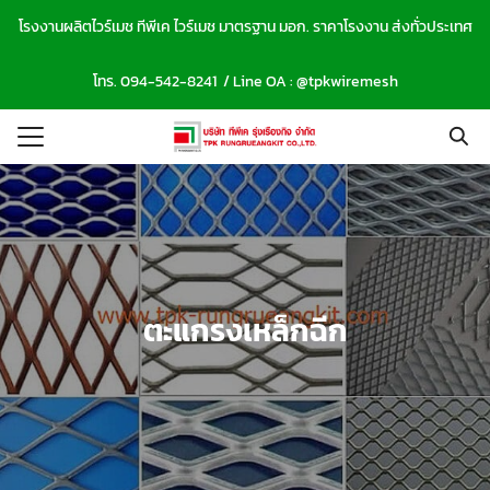
Skip
โรงงานผลิตไวร์เมช ทีพีเค ไวร์เมช มาตรฐาน มอก. ราคาโรงงาน ส่งทั่วประเทศ
to
Search
content
โทร.
094-542-8241
/ Line OA :
@tpkwiremesh
for:
รก
าของเรา
าม/ผลงาน
์โหลดแคตตาล็อก
กับเรา
ตะแกรงเหล็กฉีก
อเรา