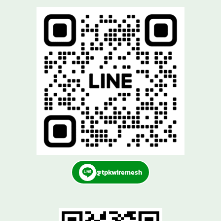
@tpkwiremesh